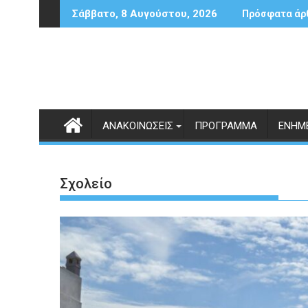
Περάστε
ΤΕΣ ΣΤΙΣ ΠΑΝΕΛΛΑΔΙΚΕΣ ΕΞΕΤΑΣΕΙΣ
ΕΓΚΥΚΛΙΟΣ ΥΠΟΒΟΛΗΣ
Σάββατο, 8 Αυγούστου, 2026
Πρόσφατα άρ
στο
περιεχόμενο
ΑΝΑΚΟΙΝΏΣΕΙΣ
ΠΡΌΓΡΑΜΜΑ
ΕΝΗΜ
Σχολείο